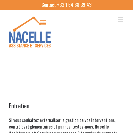
Skip
Contact +33 1 64 68 39 43
to
content
ENTRETIEN ET DÉPANNAGE SUR MESURE
DE NACELLES ELEVATRICES
Entretien
Si vous souhaitez externaliser la gestion de vos interventions,
contrôles réglementaires et pannes, testez-nous.
Nacelle