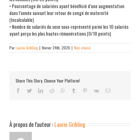
• Pourcentage de salariées ayant bénéficié d’une augmentation
dans l’année suivant leur retour de congé de maternité
(Incalculable)
• Nombre de salariés du sexe sous-représenté parmi les 10 salariés
ayant perçu les plus hautes rémunérations (0/10 points)
Par
Laurie Gribling
|
février 24th, 2026
|
Non classé
Share This Story, Choose Your Platform!
facebook
twitter
linkedin
reddit
whatsapp
tumblr
pinterest
vk
Email
À propos de l'auteur :
Laurie Gribling