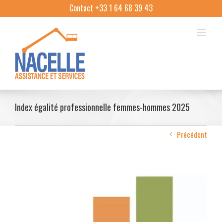
Skip
Contact +33 1 64 68 39 43
to
content
Index égalité professionnelle femmes-hommes 2025
Précédent
Voir
l'image
agrandie